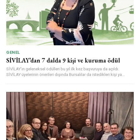
GENEL
SİVİLAY’dan 7 dalda 9 kişi ve kuruma ödül
SİVİLAY’ın geleneksel ödülleri bu yıl ilk kez başvuruya da açıldı.
SİVİLAY üyelerinin önerileri dışında Bursalılar da istedikleri kişi ya...