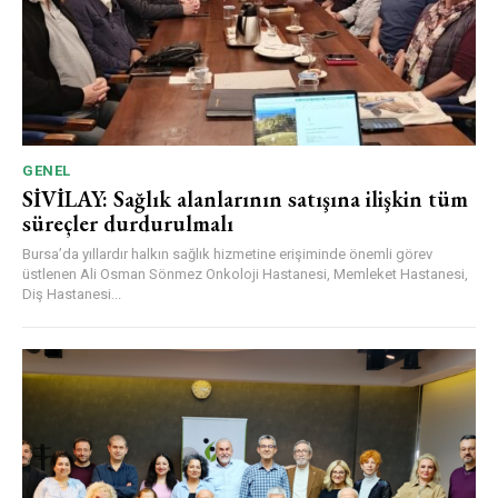
GENEL
SİVİLAY: Sağlık alanlarının satışına ilişkin tüm
süreçler durdurulmalı
Bursa’da yıllardır halkın sağlık hizmetine erişiminde önemli görev
üstlenen Ali Osman Sönmez Onkoloji Hastanesi, Memleket Hastanesi,
Diş Hastanesi...