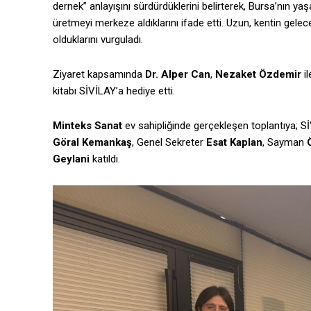
dernek” anlayışını sürdürdüklerini belirterek, Bursa’nın yaşa
üretmeyi merkeze aldıklarını ifade etti. Uzun, kentin gelece
olduklarını vurguladı.
Ziyaret kapsamında
Dr. Alper Can
,
Nezaket Özdemir
il
kitabı SİVİLAY’a hediye etti.
Minteks Sanat
ev sahipliğinde gerçekleşen toplantıya; S
Göral Kemankaş
, Genel Sekreter
Esat Kaplan
, Sayman
Geylani
katıldı.