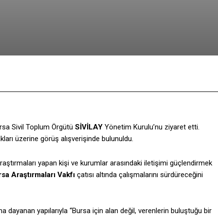
Facebook
Twitter
Pinterest
ursa Sivil Toplum Örgütü
SİVİLAY
Yönetim Kurulu’nu ziyaret etti.
akları üzerine görüş alışverişinde bulunuldu.
araştırmaları yapan kişi ve kurumlar arasındaki iletişimi güçlendirmek
sa Araştırmaları Vakfı
çatısı altında çalışmalarını sürdüreceğini
na dayanan yapılarıyla “Bursa için alan değil, verenlerin buluştuğu bir