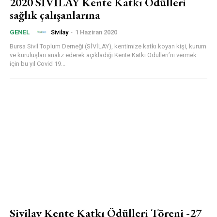
2020 SİVİLAY Kente Katkı Ödülleri
sağlık çalışanlarına
Sivilay
-
1 Haziran 2020
GENEL
Bursa Sivil Toplum Derneği (SİVİLAY), kentimize katkı koyan kişi, kurum
ve kuruluşları analiz ederek açıkladığı Kente Katkı Ödülleri’ni vermek
için bu yıl Covid 19...
Sivilay Kente Katkı Ödülleri Töreni -27