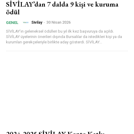
SİVİLAY’dan 7 dalda 9 kişi ve kuruma
ödül
Sivilay
-
30 Nisan 2026
GENEL
SİVİLAY’ın geleneksel ödülleri bu yıl ilk kez başvuruya da açıldı.
SİVİLAY üyelerinin önerileri dışında Bursalılar da istedikleri kişi ya da
kurumları gerekçeleriyle birlikte aday gösterdi. SİVİLAY...
2024-2025 SİVİLAY Kente Katkı