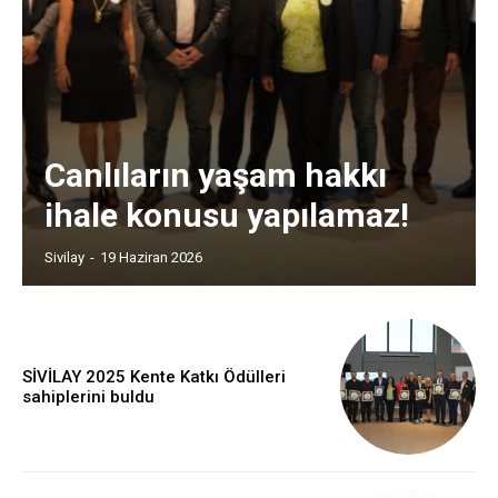
Canlıların yaşam hakkı
ihale konusu yapılamaz!
Sivilay
-
19 Haziran 2026
SİVİLAY 2025 Kente Katkı Ödülleri
sahiplerini buldu