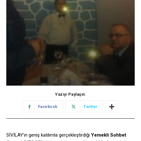
Yazıyı Paylaşın:
Facebook
Twitter
SİVİLAY’ın geniş katılımla gerçekleştirdiği
Yemekli Sohbet