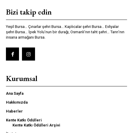
Bizi takip edin
Yeşil Bursa… Çınarlar şehri Bursa… Kaplıcalar şehri Bursa… Evliyalar
şehri Bursa… İpek Yolu’nun bir durağı, Osmanlı’nın taht şehri… Tanrı’nın
insana armağanı Bursa.
Kurumsal
Ana Sayfa
Hakkımızda
Haberler
Kente Katkı Ödülleri
Kente Katkı Ödülleri Arşivi