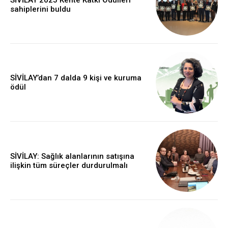
sahiplerini buldu
SİVİLAY’dan 7 dalda 9 kişi ve kuruma
ödül
SİVİLAY: Sağlık alanlarının satışına
ilişkin tüm süreçler durdurulmalı