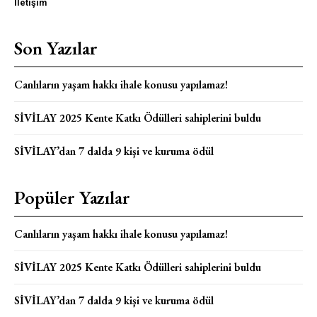
İletişim
Son Yazılar
Canlıların yaşam hakkı ihale konusu yapılamaz!
SİVİLAY 2025 Kente Katkı Ödülleri sahiplerini buldu
SİVİLAY’dan 7 dalda 9 kişi ve kuruma ödül
Popüler Yazılar
Canlıların yaşam hakkı ihale konusu yapılamaz!
SİVİLAY 2025 Kente Katkı Ödülleri sahiplerini buldu
SİVİLAY’dan 7 dalda 9 kişi ve kuruma ödül