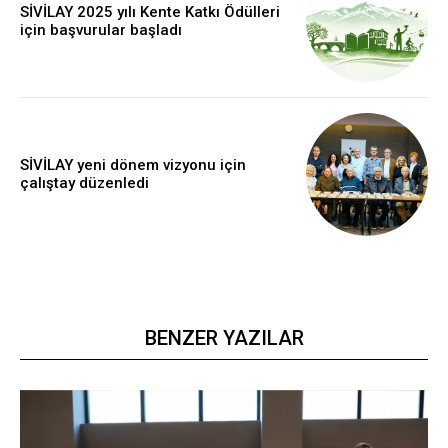
SİVİLAY 2025 yılı Kente Katkı Ödülleri
için başvurular başladı
SİVİLAY yeni dönem vizyonu için
çalıştay düzenledi
BENZER YAZILAR