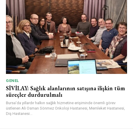
GENEL
SİVİLAY: Sağlık alanlarının satışına ilişkin tüm
süreçler durdurulmalı
Bursa’da yıllardır halkın sağlık hizmetine erişiminde önemli görev
üstlenen Ali Osman Sönmez Onkoloji Hastanesi, Memleket Hastanesi,
Diş Hastanesi...