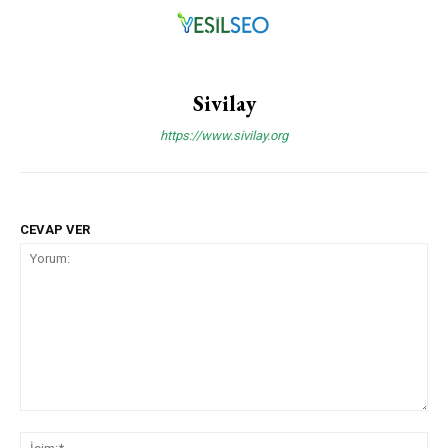
Sivilay
https://www.sivilay.org
CEVAP VER
Yorum:
İsi