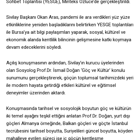
Sohbet Toplantısı (YESGE), Minteks Özlüce’de gerçekleştirildi.
Sivilay Başkanı Okan Aras, pandemi ile ara verdikleri yüz yüze
etkinliklerine yeniden başladıklarını belirtirken YESGE toplantıları
ile Bursa’ya ait bilgi paylaşımları yaparak, sosyal, kültürel ve
ekonomik alanda kentlilik bilincinin gelişmesine katkı koymaya
devam edeceklerini söyledi.
Açılış konuşmasının ardından, Sivilay’ın kurucu üyelerinden
olan Sosyolog Prof.Dr. İsmail Doğan ‘Göç ve Kültür’ konulu
sunumunu gerçekleştirerek, göçün toplumsal tarihimizdeki yeri
ile modern hayata getirdiği etkileri kültürel ve eğitimsel
deneyimler üzerinden aktardı.
Konuşmasında tarihsel ve sosyolojik boyutun göç ve kültürün
iki temel ayağını teşkil ettiğini anlatan Prof.Dr. Doğan, yurt dışı
göçleri Almanya örneğinde, Balkan göçleri ve göçte İstanbul
tecrübesini tarihsel boyutta, Suriyelileri güncel boyutta, köyden
mahalleye evrilen süreci ise iç göçün kentleşme