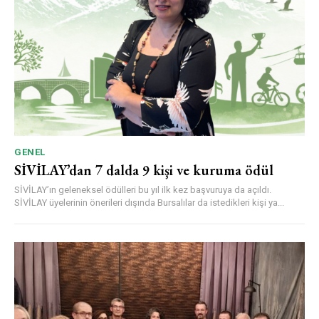
GENEL
SİVİLAY’dan 7 dalda 9 kişi ve kuruma ödül
SİVİLAY’ın geleneksel ödülleri bu yıl ilk kez başvuruya da açıldı.
SİVİLAY üyelerinin önerileri dışında Bursalılar da istedikleri kişi ya...