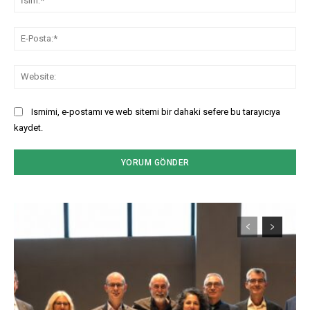
E-
Pos
Web
Ismimi, e-postamı ve web sitemi bir dahaki sefere bu tarayıcıya
kaydet.