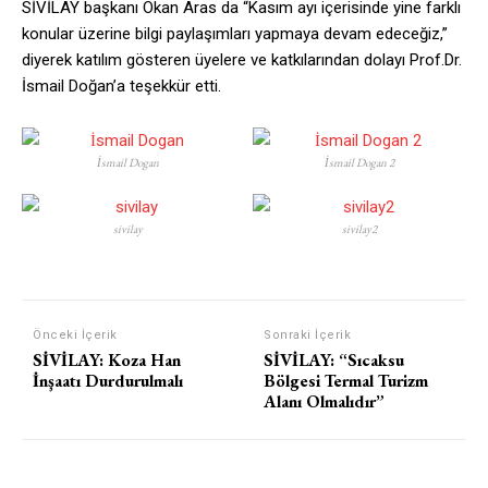
SİVİLAY başkanı Okan Aras da “Kasım ayı içerisinde yine farklı
konular üzerine bilgi paylaşımları yapmaya devam edeceğiz,”
diyerek katılım gösteren üyelere ve katkılarından dolayı Prof.Dr.
İsmail Doğan’a teşekkür etti.
İsmail Dogan
İsmail Dogan 2
sivilay
sivilay2
Önceki İçerik
Sonraki İçerik
SİVİLAY: Koza Han
SİVİLAY: “Sıcaksu
İnşaatı Durdurulmalı
Bölgesi Termal Turizm
Alanı Olmalıdır”