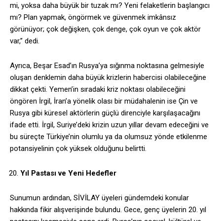
mi, yoksa daha büyük bir tuzak mı? Yeni felaketlerin başlangıcı
mı? Plan yapmak, öngörmek ve güvenmek imkânsız
görünüyor; çok değişken, çok denge, çok oyun ve çok aktör
var,” dedi.
Ayrıca, Beşar Esad’ın Rusya’ya sığınma noktasına gelmesiyle
oluşan denklemin daha büyük krizlerin habercisi olabileceğine
dikkat çekti. Yemen’in sıradaki kriz noktası olabileceğini
öngören İrgil, İran’a yönelik olası bir müdahalenin ise Çin ve
Rusya gibi küresel aktörlerin güçlü direnciyle karşılaşacağını
ifade etti. İrgil, Suriye’deki krizin uzun yıllar devam edeceğini ve
bu süreçte Türkiye’nin olumlu ya da olumsuz yönde etkilenme
potansiyelinin çok yüksek olduğunu belirtti.
Yıl Pastası ve Yeni Hedefler
Sunumun ardından, SİVİLAY üyeleri gündemdeki konular
hakkında fikir alışverişinde bulundu. Gece, genç üyelerin 20. yıl