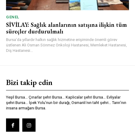
GENEL
SİVİLAY: Sağlık alanlarının satışına ilişkin tüm
süreçler durdurulmalı
Bursa’da yıllardır halkın sağlık hizmetine erişiminde önemli görev
üstlenen Ali Osman Sönmez Onkoloji Hastanesi, Memleket Hastanesi,
Diş Hastanesi...
Bizi takip edin
Yeşil Bursa… Çınarlar şehri Bursa… Kaplıcalar şehri Bursa… Evliyalar
şehri Bursa… İpek Yolu’nun bir durağı, Osmanlı’nın taht şehri… Tanrı’nın
insana armağanı Bursa.