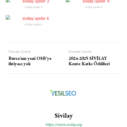
sivilay uyeler 3
sivilay uyeler 4
sivilay uyeler 6
Önceki İçerik
Sonraki İçerik
Bursa’nın yeni OSB’ye
2024-2025 SİVİLAY
ihtiyacı yok
Kente Katkı Ödülleri
Sivilay
https://www.sivilay.org