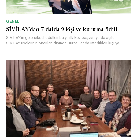
GENEL
SİVİLAY’dan 7 dalda 9 kişi ve kuruma ödül
SİVİLAY’ın geleneksel ödülleri bu yıl ilk kez başvuruya da açıldı.
SİVİLAY üyelerinin önerileri dışında Bursalılar da istedikleri kişi ya...