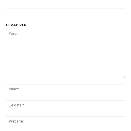
CEVAP VER
Yorum:
İsi
E-
Pos
Web