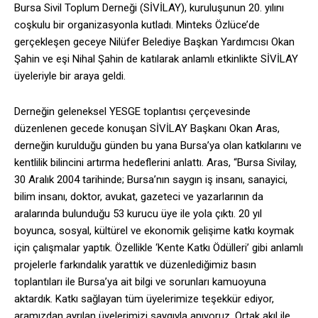
Bursa Sivil Toplum Derneği (SİVİLAY), kuruluşunun 20. yılını
coşkulu bir organizasyonla kutladı. Minteks Özlüce’de
gerçekleşen geceye Nilüfer Belediye Başkan Yardımcısı Okan
Şahin ve eşi Nihal Şahin de katılarak anlamlı etkinlikte SİVİLAY
üyeleriyle bir araya geldi.
Derneğin geleneksel YESGE toplantısı çerçevesinde
düzenlenen gecede konuşan SİVİLAY Başkanı Okan Aras,
derneğin kurulduğu günden bu yana Bursa’ya olan katkılarını ve
kentlilik bilincini artırma hedeflerini anlattı. Aras, “Bursa Sivilay,
30 Aralık 2004 tarihinde; Bursa’nın saygın iş insanı, sanayici,
bilim insanı, doktor, avukat, gazeteci ve yazarlarının da
aralarında bulunduğu 53 kurucu üye ile yola çıktı. 20 yıl
boyunca, sosyal, kültürel ve ekonomik gelişime katkı koymak
için çalışmalar yaptık. Özellikle ‘Kente Katkı Ödülleri’ gibi anlamlı
projelerle farkındalık yarattık ve düzenlediğimiz basın
toplantıları ile Bursa’ya ait bilgi ve sorunları kamuoyuna
aktardık. Katkı sağlayan tüm üyelerimize teşekkür ediyor,
aramızdan ayrılan üyelerimizi saygıyla anıyoruz. Ortak akıl ile