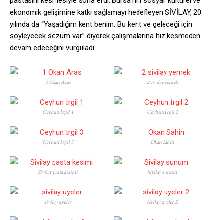
pastasını kesmesiyle sona erdi. Bursa’nın sosyal, kültürel ve
ekonomik gelişimine katkı sağlamayı hedefleyen SİVİLAY, 20.
yılında da “Yaşadığım kent benim. Bu kent ve geleceği için
söyleyecek sözüm var,” diyerek çalışmalarına hız kesmeden
devam edeceğini vurguladı.
1 Okan Aras
2 sivilay yemek
Ceyhun İrgil 1
Ceyhun İrgil 2
Ceyhun İrgil 3
Okan Sahin
Sivilay pasta kesimi
Sivilay sunum
sivilay uyeler
sivilay uyeler 2