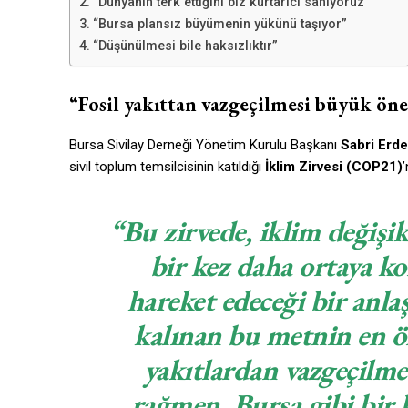
“Dünyanın terk ettiğini biz kurtarıcı sanıyoruz”
“Bursa plansız büyümenin yükünü taşıyor”
“Düşünülmesi bile haksızlıktır”
“Fosil yakıttan vazgeçilmesi büyük ön
Bursa Sivilay Derneği Yönetim Kurulu Başkanı
Sabri Erd
sivil toplum temsilcisinin katıldığı
İklim Zirvesi (COP21)
“Bu zirvede, iklim değişi
bir kez daha ortaya k
hareket edeceği bir anl
kalınan bu metnin en ön
yakıtlardan vazgeçilme
rağmen, Bursa gibi bir 