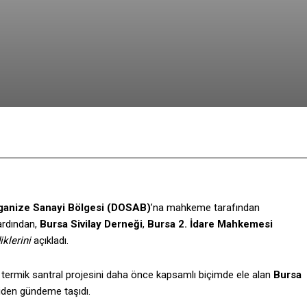
Facebook
Twitter
Pinterest
ganize Sanayi Bölgesi (DOSAB)
’na mahkeme tarafından
 ardından,
Bursa Sivilay Derneği
,
Bursa 2. İdare Mahkemesi
klerini
açıkladı.
 termik santral projesini daha önce kapsamlı biçimde ele alan
Bursa
eniden gündeme taşıdı.