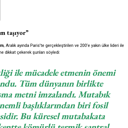
em taşıyor”
em
, Aralık ayında Paris’te gerçekleştirilen ve 200’e yakın ülke lideri ile
’ne dikkat çekerek şunları söyledi:
kliği ile mücadele etmenin önemi
ondu. Tüm dünyanın birlikte
aşma metni imzalandı. Mutabık
emli başlıklarından biri fosil
sidir. Bu küresel mutabakata
kentte kömürlü termik santral