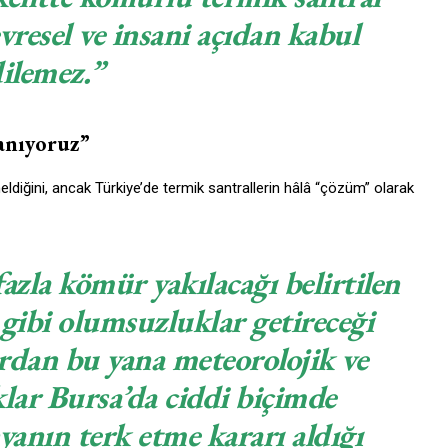
vresel ve insani açıdan kabul
ilemez.”
sanıyoruz”
ldiğini, ancak Türkiye’de termik santrallerin hâlâ “çözüm” olarak
zla kömür yakılacağı belirtilen
 gibi olumsuzluklar getireceği
lardan bu yana meteorolojik ve
lar Bursa’da ciddi biçimde
anın terk etme kararı aldığı