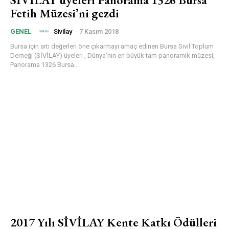
Fetih Müzesi’ni gezdi
Sivilay
-
7 Kasım 2018
GENEL
Bursa için artı değerleri öne çıkarmayı amaç edinen Bursa Sivil Toplum
Derneği (SİVİLAY) üyeleri , Dünya'nın en büyük tam panoramik müzesi,
Panorama 1326 Bursa...
2017 Yılı SİVİLAY Kente Katkı Ödülleri